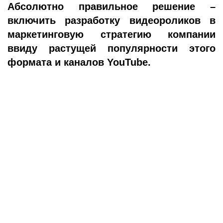
Абсолютно правильное решение –
включить разработку видеороликов в
маркетинговую стратегию компании
ввиду растущей популярности этого
формата и каналов YouTube.
Видео работает лучше, чем просто
текст, и вот почему.
Более 70% людей – визуалы, мыслящие
зрительными образами
Лучше воспринимается и усваивается именно зрительная
информация. Кроме того, видеоформат задействует все
уровни восприятия. Фирменный стиль, звуковое и
визуальное оформление вместе с лаконичным текстом