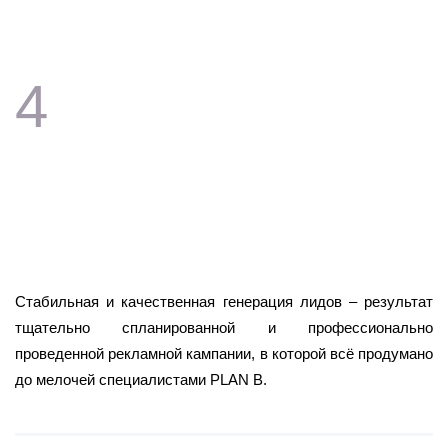
пользователей.
Контролируем достижение KPI, даем
4
развернутый отчет по ключевым
показателям и рекомендации по
повышению эффективности лидогенерации.
Стабильная и качественная генерация лидов – результат
тщательно спланированной и профессионально
проведенной рекламной кампании, в которой всё продумано
до мелочей специалистами PLAN B.