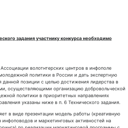
еского задания участнику конкурса необходимо
 Ассоциации волотнтерских центров в инфополе
молодежной политики в России и дать экспертную
я данной позиции с целью достижения лидерства в
ями, осуществляющими организацию добровольческой
дежной политики в приоритетных направлениях
вления указаны ниже в п. 6 Технического задания.
яет в виде презентации модель работы (креативную
ан инфоповодов и маркетинговых активностей на
торинга) по реализации маркетинговой программы с