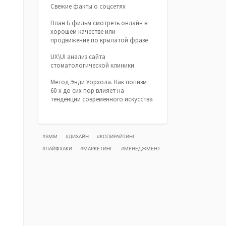
Свежие факты о соцсетях
План Б фильм смотреть онлайн в
хорошем качестве или
продвижение по крылатой фразе
UX\UI анализ сайта
стоматологической клиники
Метод Энди Уорхола. Как попизм
60-х до сих пор влияет на
тенденции современного искусства
#SMM
#ДИЗАЙН
#КОПИРАЙТИНГ
#ЛАЙФХАКИ
#МАРКЕТИНГ
#МЕНЕДЖМЕНТ