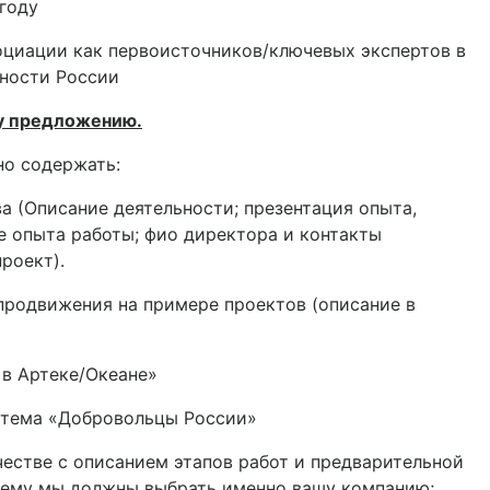
году
циации как первоисточников/ключевых экспертов в
ьности России
у предложению.
о содержать:
а (Описание деятельности; презентация опыта,
е опыта работы; фио директора и контакты
роект).
родвижения на примере проектов (описание в
 Артеке/Океане»
ема «Добровольцы России»
тве с описанием этапов работ и предварительной
чему мы должны выбрать именно вашу компанию;