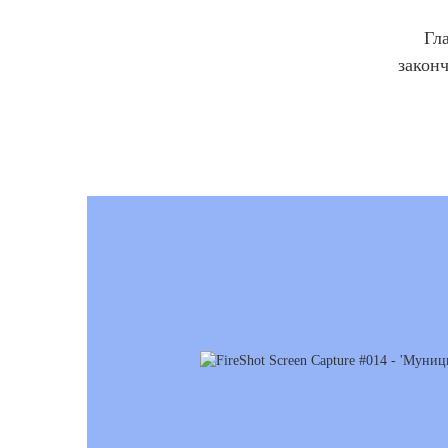
Гл
закон