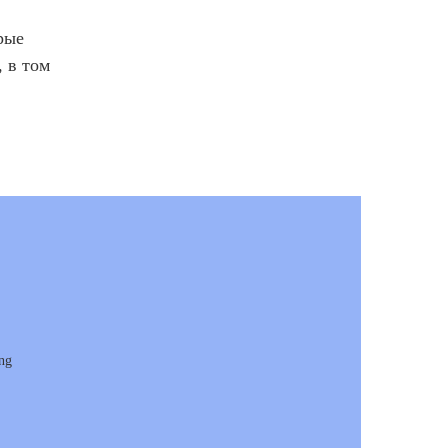
рые
 в том