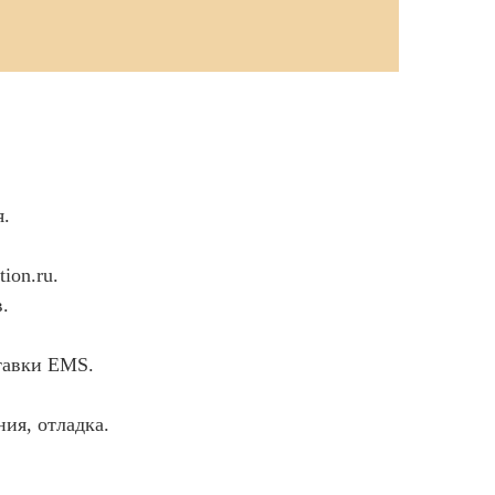
я.
ion.ru.
.
тавки EMS.
ия, отладка.