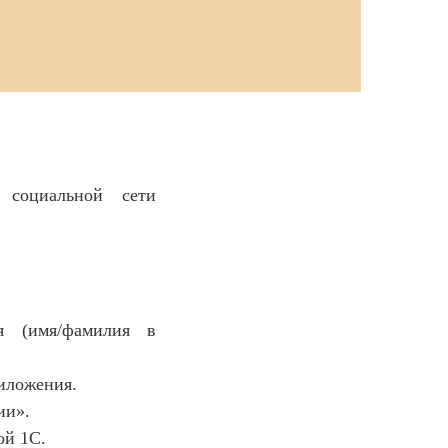
 социальной сети
я (имя/фамилия в
риложения.
ии».
ой 1С.