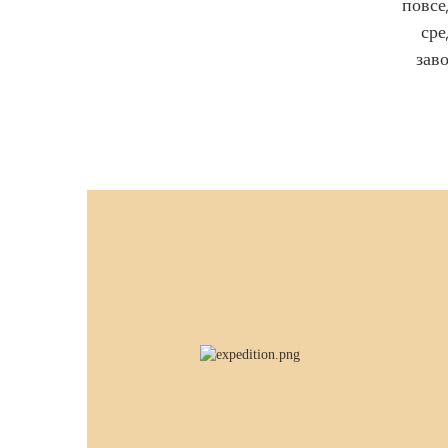
повсе
сре
зав